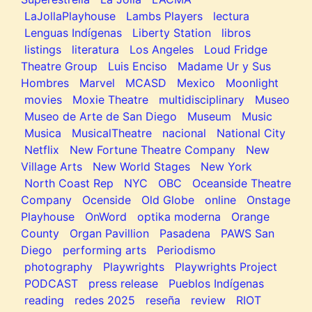
LaJollaPlayhouse
Lambs Players
lectura
Lenguas Indígenas
Liberty Station
libros
listings
literatura
Los Angeles
Loud Fridge
Theatre Group
Luis Enciso
Madame Ur y Sus
Hombres
Marvel
MCASD
Mexico
Moonlight
movies
Moxie Theatre
multidisciplinary
Museo
Museo de Arte de San Diego
Museum
Music
Musica
MusicalTheatre
nacional
National City
Netflix
New Fortune Theatre Company
New
Village Arts
New World Stages
New York
North Coast Rep
NYC
OBC
Oceanside Theatre
Company
Ocenside
Old Globe
online
Onstage
Playhouse
OnWord
optika moderna
Orange
County
Organ Pavillion
Pasadena
PAWS San
Diego
performing arts
Periodismo
photography
Playwrights
Playwrights Project
PODCAST
press release
Pueblos Indígenas
reading
redes 2025
reseña
review
RIOT