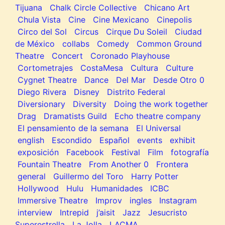
Tijuana
Chalk Circle Collective
Chicano Art
Chula Vista
Cine
Cine Mexicano
Cinepolis
Circo del Sol
Circus
Cirque Du Soleil
Ciudad
de México
collabs
Comedy
Common Ground
Theatre
Concert
Coronado Playhouse
Cortometrajes
CostaMesa
Cultura
Culture
Cygnet Theatre
Dance
Del Mar
Desde Otro 0
Diego Rivera
Disney
Distrito Federal
Diversionary
Diversity
Doing the work together
Drag
Dramatists Guild
Echo theatre company
El pensamiento de la semana
El Universal
english
Escondido
Español
events
exhibit
exposición
Facebook
Festival
Film
fotografía
Fountain Theatre
From Another 0
Frontera
general
Guillermo del Toro
Harry Potter
Hollywood
Hulu
Humanidades
ICBC
Immersive Theatre
Improv
ingles
Instagram
interview
Intrepid
j’aisit
Jazz
Jesucristo
Superestrella
La Jolla
LACMA