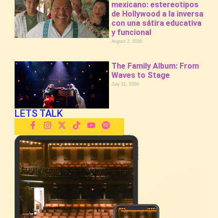
mexicano: estereotipos
de Hollywood a la inversa
con una sátira educativa
y funcional
August 2, 2026
The Family Album: From
Waves to Stage
July 31, 2026
LETS TALK