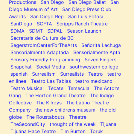
Productions
San Diego
San Diego Ballet
San
Diego Museum of Art
San Diego Press Club
Awards
San Diego Rep
San Luis Potosi
SanDiego
SCFTA
Scripps Ranch Theatre
SDMA
SDMT
SDPAL
Season Launch
Secretaria de Cultura de BC
SegerstromCenterForTheArts
Señorita Lechuga
Sensorialmente Adaptada
Sensorialmente Apta
Sensory Friendly Programming
Seven Fingers
Snapchat
Social Media
southwestern college
spanish
Surrealism
Surrealists
Teatro
teatro
en lìnea
Teatro Las Tablas
teatro mexicano
Teatro Musical
Tecate
Temecula
The Actor’s
Gang
The Horton Grand Theatre
The Indigo
Collective
The Kilroys
The Latino Theatre
Company
the new childrens museum
the old
globe
The Roustabouts
Theatre
TheSecondCity
thought of the week
Tijuana
Tijuana Hace Teatro
Tim Burton
Toruk