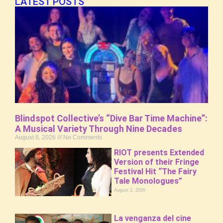
LATEST POSTS
Blindspot Collective’s “Dive Bar Time Machine”:
A Musical Variety Through Nine Decades
August 8, 2026
No Comments
RIOT presents Extended
Version of their Fringe
Festival Hit “The Fairy
Tale Monologues”
August 2, 2026
La venganza del cine