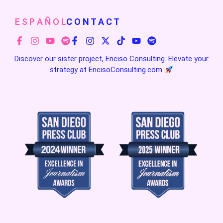
E S P A Ñ O L
C O N T A C T
Discover our sister project, Enciso Consulting. Elevate your
strategy at
EncisoConsulting.com