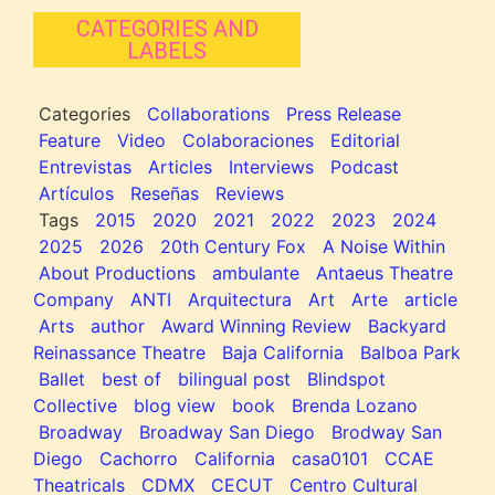
CATEGORIES AND
LABELS
Categories
Collaborations
Press Release
Feature
Video
Colaboraciones
Editorial
Entrevistas
Articles
Interviews
Podcast
Artículos
Reseñas
Reviews
Tags
2015
2020
2021
2022
2023
2024
2025
2026
20th Century Fox
A Noise Within
About Productions
ambulante
Antaeus Theatre
Company
ANTI
Arquitectura
Art
Arte
article
Arts
author
Award Winning Review
Backyard
Reinassance Theatre
Baja California
Balboa Park
Ballet
best of
bilingual post
Blindspot
Collective
blog view
book
Brenda Lozano
Broadway
Broadway San Diego
Brodway San
Diego
Cachorro
California
casa0101
CCAE
Theatricals
CDMX
CECUT
Centro Cultural