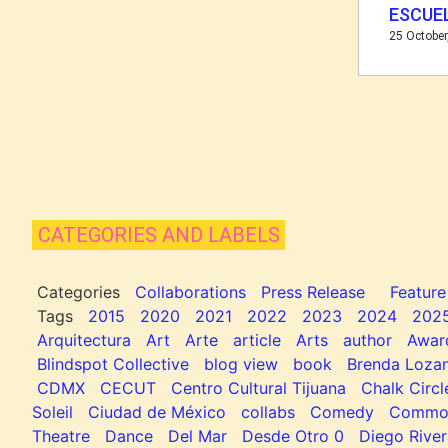
ESCUE
25 October
CATEGORIES AND LABELS
Categories
Collaborations
Press Release
Feature
Tags
2015
2020
2021
2022
2023
2024
202
Arquitectura
Art
Arte
article
Arts
author
Awar
Blindspot Collective
blog view
book
Brenda Loza
CDMX
CECUT
Centro Cultural Tijuana
Chalk Circl
Soleil
Ciudad de México
collabs
Comedy
Common
Theatre
Dance
Del Mar
Desde Otro 0
Diego River