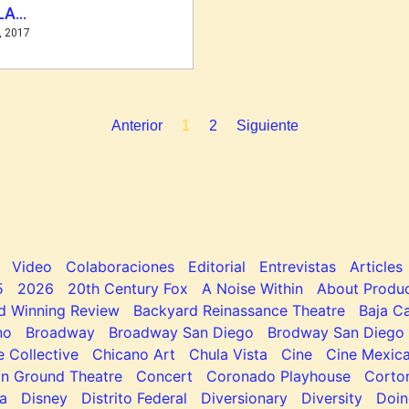
LA…
, 2017
Anterior
1
2
Siguiente
Video
Colaboraciones
Editorial
Entrevistas
Articles
5
2026
20th Century Fox
A Noise Within
About Produc
d Winning Review
Backyard Reinassance Theatre
Baja Ca
no
Broadway
Broadway San Diego
Brodway San Diego
e Collective
Chicano Art
Chula Vista
Cine
Cine Mexic
 Ground Theatre
Concert
Coronado Playhouse
Corto
a
Disney
Distrito Federal
Diversionary
Diversity
Doin