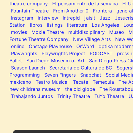
theatre company
El pensamiento de la semana
El U
Fountain Theatre
From Another 0
Frontera
general
Instagram
interview
Intrepid
j’aisit
Jazz
Jesucris
Station
libros
listings
literatura
Los Angeles
Lou
movies
Moxie Theatre
multidisciplinary
Museo
M
Fortune Theatre Company
New Village Arts
New Wo
online
Onstage Playhouse
OnWord
optika modern
Playwrights
Playwrights Project
PODCAST
press r
Ballet
San Diego Museum of Art
San Diego Press C
Season Launch
Secretaria de Cultura de BC
Segers
Programming
Seven Fingers
Snapchat
Social Medi
mexicano
Teatro Musical
Tecate
Temecula
The Ac
new childrens museum
the old globe
The Roustabou
Trabajando Juntos
Trinity Theatre
TuYo Theatre
U