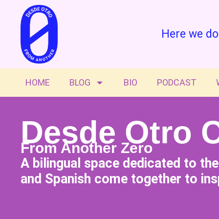
Here we do
HOME
BLOG
BIO
PODCAST
Desde Otro 
From Another Zero
A bilingual space dedicated to th
and Spanish come together to insp