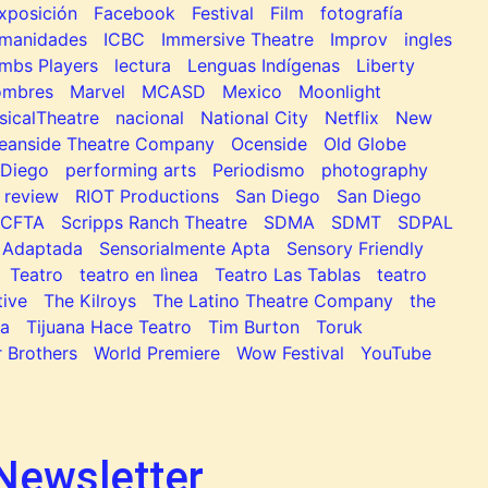
xposición
Facebook
Festival
Film
fotografía
manidades
ICBC
Immersive Theatre
Improv
ingles
mbs Players
lectura
Lenguas Indígenas
Liberty
ombres
Marvel
MCASD
Mexico
Moonlight
sicalTheatre
nacional
National City
Netflix
New
eanside Theatre Company
Ocenside
Old Globe
Diego
performing arts
Periodismo
photography
review
RIOT Productions
San Diego
San Diego
SCFTA
Scripps Ranch Theatre
SDMA
SDMT
SDPAL
 Adaptada
Sensorialmente Apta
Sensory Friendly
Teatro
teatro en lìnea
Teatro Las Tablas
teatro
tive
The Kilroys
The Latino Theatre Company
the
na
Tijuana Hace Teatro
Tim Burton
Toruk
 Brothers
World Premiere
Wow Festival
YouTube
Newsletter