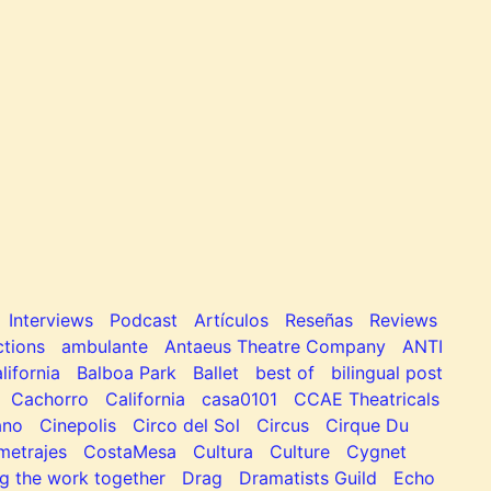
Interviews
Podcast
Artículos
Reseñas
Reviews
tions
ambulante
Antaeus Theatre Company
ANTI
lifornia
Balboa Park
Ballet
best of
bilingual post
Cachorro
California
casa0101
CCAE Theatricals
ano
Cinepolis
Circo del Sol
Circus
Cirque Du
metrajes
CostaMesa
Cultura
Culture
Cygnet
g the work together
Drag
Dramatists Guild
Echo