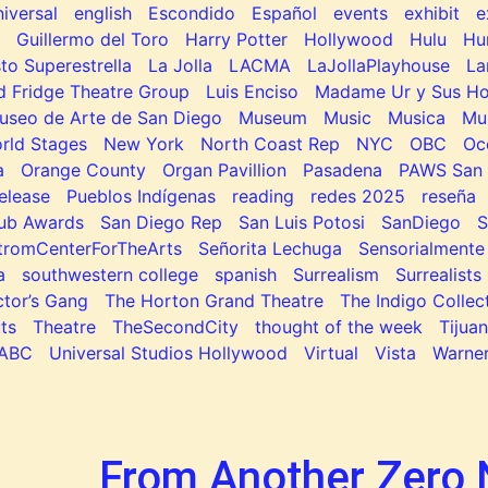
niversal
english
Escondido
Español
events
exhibit
e
Guillermo del Toro
Harry Potter
Hollywood
Hulu
Hu
to Superestrella
La Jolla
LACMA
LaJollaPlayhouse
La
d Fridge Theatre Group
Luis Enciso
Madame Ur y Sus H
useo de Arte de San Diego
Museum
Music
Musica
Mu
rld Stages
New York
North Coast Rep
NYC
OBC
Oc
a
Orange County
Organ Pavillion
Pasadena
PAWS San 
elease
Pueblos Indígenas
reading
redes 2025
reseña
lub Awards
San Diego Rep
San Luis Potosi
SanDiego
tromCenterForTheArts
Señorita Lechuga
Sensorialmente
a
southwestern college
spanish
Surrealism
Surrealists
tor’s Gang
The Horton Grand Theatre
The Indigo Collec
ts
Theatre
TheSecondCity
thought of the week
Tijua
ABC
Universal Studios Hollywood
Virtual
Vista
Warner
From Another Zero 