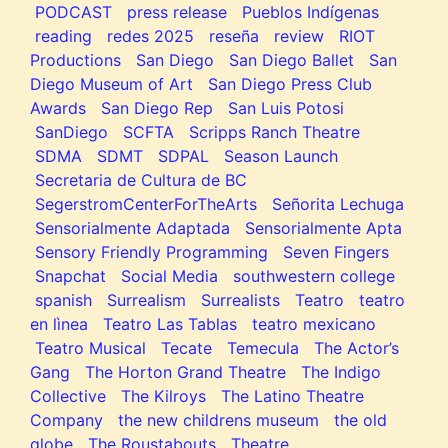
PODCAST
press release
Pueblos Indígenas
reading
redes 2025
reseña
review
RIOT
Productions
San Diego
San Diego Ballet
San
Diego Museum of Art
San Diego Press Club
Awards
San Diego Rep
San Luis Potosi
SanDiego
SCFTA
Scripps Ranch Theatre
SDMA
SDMT
SDPAL
Season Launch
Secretaria de Cultura de BC
SegerstromCenterForTheArts
Señorita Lechuga
Sensorialmente Adaptada
Sensorialmente Apta
Sensory Friendly Programming
Seven Fingers
Snapchat
Social Media
southwestern college
spanish
Surrealism
Surrealists
Teatro
teatro
en lìnea
Teatro Las Tablas
teatro mexicano
Teatro Musical
Tecate
Temecula
The Actor’s
Gang
The Horton Grand Theatre
The Indigo
Collective
The Kilroys
The Latino Theatre
Company
the new childrens museum
the old
globe
The Roustabouts
Theatre