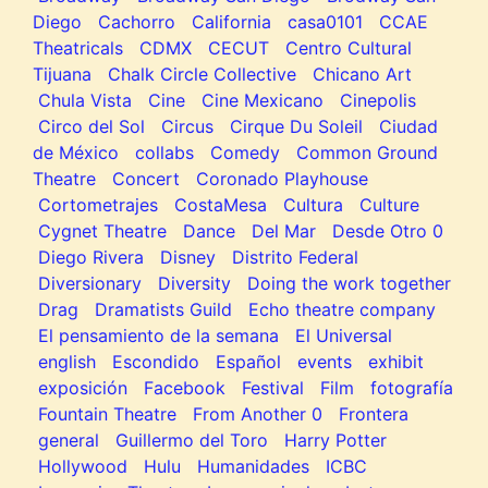
Diego
Cachorro
California
casa0101
CCAE
Theatricals
CDMX
CECUT
Centro Cultural
Tijuana
Chalk Circle Collective
Chicano Art
Chula Vista
Cine
Cine Mexicano
Cinepolis
Circo del Sol
Circus
Cirque Du Soleil
Ciudad
de México
collabs
Comedy
Common Ground
Theatre
Concert
Coronado Playhouse
Cortometrajes
CostaMesa
Cultura
Culture
Cygnet Theatre
Dance
Del Mar
Desde Otro 0
Diego Rivera
Disney
Distrito Federal
Diversionary
Diversity
Doing the work together
Drag
Dramatists Guild
Echo theatre company
El pensamiento de la semana
El Universal
english
Escondido
Español
events
exhibit
exposición
Facebook
Festival
Film
fotografía
Fountain Theatre
From Another 0
Frontera
general
Guillermo del Toro
Harry Potter
Hollywood
Hulu
Humanidades
ICBC