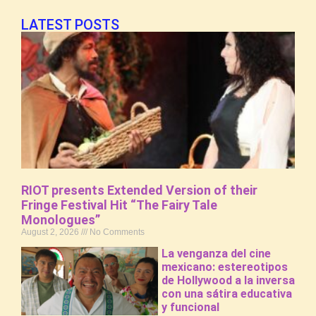
LATEST POSTS
RIOT presents Extended Version of their
Fringe Festival Hit “The Fairy Tale
Monologues”
August 2, 2026
No Comments
La venganza del cine
mexicano: estereotipos
de Hollywood a la inversa
con una sátira educativa
y funcional