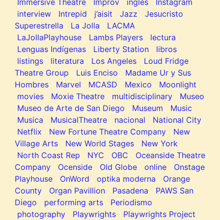
Immersive Theatre
Improv
ingles
Instagram
interview
Intrepid
j’aisit
Jazz
Jesucristo
Superestrella
La Jolla
LACMA
LaJollaPlayhouse
Lambs Players
lectura
Lenguas Indígenas
Liberty Station
libros
listings
literatura
Los Angeles
Loud Fridge
Theatre Group
Luis Enciso
Madame Ur y Sus
Hombres
Marvel
MCASD
Mexico
Moonlight
movies
Moxie Theatre
multidisciplinary
Museo
Museo de Arte de San Diego
Museum
Music
Musica
MusicalTheatre
nacional
National City
Netflix
New Fortune Theatre Company
New
Village Arts
New World Stages
New York
North Coast Rep
NYC
OBC
Oceanside Theatre
Company
Ocenside
Old Globe
online
Onstage
Playhouse
OnWord
optika moderna
Orange
County
Organ Pavillion
Pasadena
PAWS San
Diego
performing arts
Periodismo
photography
Playwrights
Playwrights Project