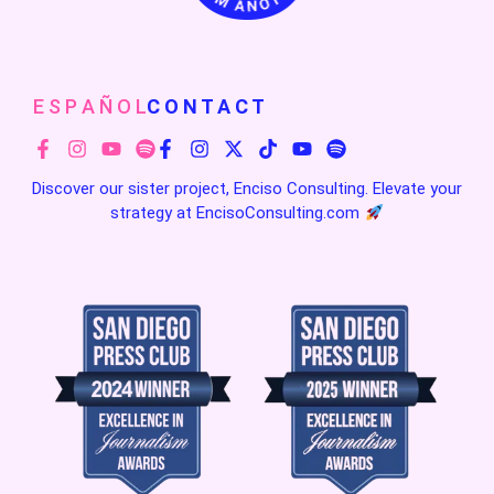
E S P A Ñ O L
C O N T A C T
Discover our sister project, Enciso Consulting. Elevate your
strategy at
EncisoConsulting.com