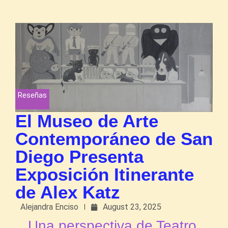
Reseñas
El Museo de Arte
Contemporáneo de San
Diego Presenta
Exposición Itinerante
de Alex Katz
Alejandra Enciso
August 23, 2025
Una perspectiva de Teatro,