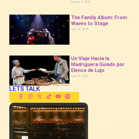
August 2, 2026
The Family Album: From
Waves to Stage
July 31, 2026
Un Viaje Hacia la
Madriguera Guiado por
Elenco de Lujo
July 25, 2026
LETS TALK