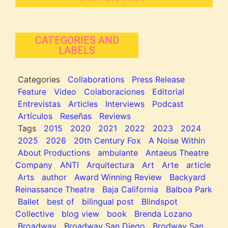
CATEGORIES AND
LABELS
Categories
Collaborations
Press Release
Feature
Video
Colaboraciones
Editorial
Entrevistas
Articles
Interviews
Podcast
Artículos
Reseñas
Reviews
Tags
2015
2020
2021
2022
2023
2024
2025
2026
20th Century Fox
A Noise Within
About Productions
ambulante
Antaeus Theatre
Company
ANTI
Arquitectura
Art
Arte
article
Arts
author
Award Winning Review
Backyard
Reinassance Theatre
Baja California
Balboa Park
Ballet
best of
bilingual post
Blindspot
Collective
blog view
book
Brenda Lozano
Broadway
Broadway San Diego
Brodway San